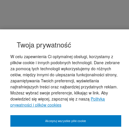
Twoja prywatność
W celu zapewnienia Ci optymalnej obsługi, korzystamy z
plików cookie i innych podobnych technologii. Dane zebrane
za pomocą tych technologii wykorzystujemy do różnych
celów, między innymi do ulepszania funkcjonalności strony,
zapamiętywania Twoich preferencji, wyświetlania
najtrafniejszych treści oraz najbardziej przydatnych reklam.
Możesz wybrać swoje preferencje, klikając w link. Aby
dowiedzieć się więcej, zapoznaj się z naszą
Polityką
prywatności i plików cookies
Akceptuj wszystkie pliki cookie