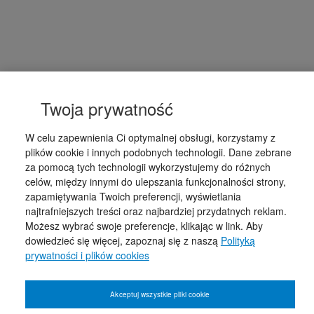
Twoja prywatność
W celu zapewnienia Ci optymalnej obsługi, korzystamy z
plików cookie i innych podobnych technologii. Dane zebrane
za pomocą tych technologii wykorzystujemy do różnych
celów, między innymi do ulepszania funkcjonalności strony,
zapamiętywania Twoich preferencji, wyświetlania
najtrafniejszych treści oraz najbardziej przydatnych reklam.
Możesz wybrać swoje preferencje, klikając w link. Aby
dowiedzieć się więcej, zapoznaj się z naszą
Polityką
prywatności i plików cookies
Akceptuj wszystkie pliki cookie