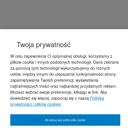
Twoja prywatność
W celu zapewnienia Ci optymalnej obsługi, korzystamy z
plików cookie i innych podobnych technologii. Dane zebrane
za pomocą tych technologii wykorzystujemy do różnych
celów, między innymi do ulepszania funkcjonalności strony,
zapamiętywania Twoich preferencji, wyświetlania
najtrafniejszych treści oraz najbardziej przydatnych reklam.
Możesz wybrać swoje preferencje, klikając w link. Aby
dowiedzieć się więcej, zapoznaj się z naszą
Polityką
prywatności i plików cookies
Akceptuj wszystkie pliki cookie