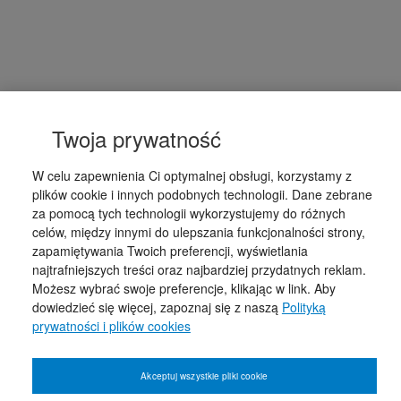
Twoja prywatność
W celu zapewnienia Ci optymalnej obsługi, korzystamy z
plików cookie i innych podobnych technologii. Dane zebrane
za pomocą tych technologii wykorzystujemy do różnych
celów, między innymi do ulepszania funkcjonalności strony,
zapamiętywania Twoich preferencji, wyświetlania
najtrafniejszych treści oraz najbardziej przydatnych reklam.
Możesz wybrać swoje preferencje, klikając w link. Aby
dowiedzieć się więcej, zapoznaj się z naszą
Polityką
prywatności i plików cookies
Akceptuj wszystkie pliki cookie