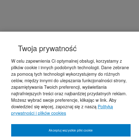
Twoja prywatność
W celu zapewnienia Ci optymalnej obsługi, korzystamy z
plików cookie i innych podobnych technologii. Dane zebrane
za pomocą tych technologii wykorzystujemy do różnych
celów, między innymi do ulepszania funkcjonalności strony,
zapamiętywania Twoich preferencji, wyświetlania
najtrafniejszych treści oraz najbardziej przydatnych reklam.
Możesz wybrać swoje preferencje, klikając w link. Aby
dowiedzieć się więcej, zapoznaj się z naszą
Polityką
prywatności i plików cookies
Akceptuj wszystkie pliki cookie