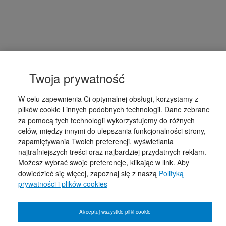
Twoja prywatność
W celu zapewnienia Ci optymalnej obsługi, korzystamy z
plików cookie i innych podobnych technologii. Dane zebrane
za pomocą tych technologii wykorzystujemy do różnych
celów, między innymi do ulepszania funkcjonalności strony,
zapamiętywania Twoich preferencji, wyświetlania
najtrafniejszych treści oraz najbardziej przydatnych reklam.
Możesz wybrać swoje preferencje, klikając w link. Aby
dowiedzieć się więcej, zapoznaj się z naszą
Polityką
prywatności i plików cookies
Akceptuj wszystkie pliki cookie